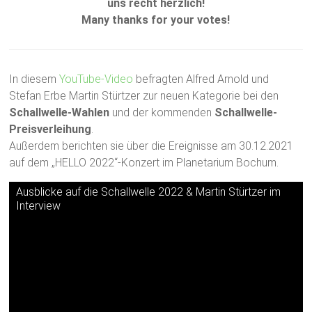
uns recht herzlich!
Many thanks for your votes!
In diesem
YouTube-Video
befragten Alfred Arnold und
Stefan Erbe Martin Stürtzer zur neuen Kategorie bei den
Schallwelle-Wahlen
und der kommenden
Schallwelle-
Preisverleihung
.
Außerdem berichten sie über die Ereignisse am 30.12.2021
auf dem „HELLO 2022“-Konzert im Planetarium Bochum.
Ausblicke auf die Schallwelle 2022 & Martin Stürtzer im
Interview