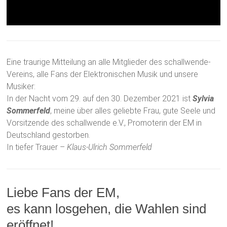
Eine traurige Mitteilung an alle Mitglieder des schallwende-
Vereins, alle Fans der Elektronischen Musik und unsere
Musiker:
In der Nacht vom 29. auf den 30. Dezember 2021 ist
Sylvia
Sommerfeld
, meine über alles geliebte Frau, gute Seele und
Vorsitzende des schallwende e.V., Promoterin der EM in
Deutschland gestorben.
In tiefer Trauer –
Klaus-Ulrich Sommerfeld
Liebe Fans der EM,
es kann losgehen, die Wahlen sind
eröffnet!