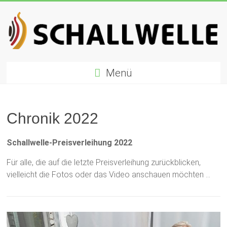
Zum
Inhalt
springen
Schallwelle
Menü
Preis
Deutscher
Preis
Chronik 2022
für
Elektronische
Schallwelle-Preisverleihung 2022
Musik
Für alle, die auf die letzte Preisverleihung zurückblicken,
vielleicht die Fotos oder das Video anschauen möchten …