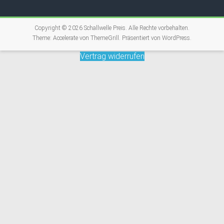
Copyright © 2026
Schallwelle Preis
. Alle Rechte vorbehalten.
Theme:
Accelerate
von ThemeGrill. Präsentiert von
WordPress
.
Vertrag widerrufen