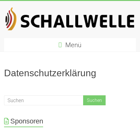
Zum
Inhalt
springen
Schallwelle
Menü
Preis
Deutscher
Preis
Datenschutzerklärung
für
Elektronische
Musik
Sponsoren