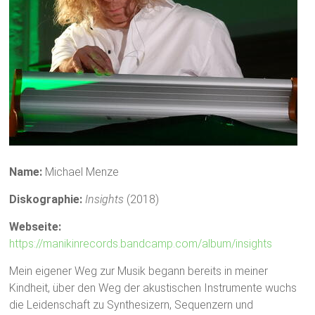
Name:
Michael Menze
Diskographie:
Insights
(2018)
Webseite:
https://manikinrecords.bandcamp.com/album/insights
Mein eigener Weg zur Musik begann bereits in meiner
Kindheit, über den Weg der akustischen Instrumente wuchs
die Leidenschaft zu Synthesizern, Sequenzern und