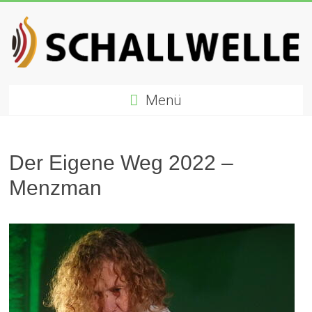
Zum
Inhalt
springen
Schallwelle
Menü
Preis
Deutscher
Preis
Der Eigene Weg 2022 –
für
Menzman
Elektronische
Musik