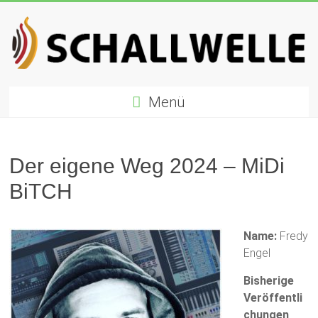
Zum
Inhalt
springen
Schallwelle
Menü
Preis
Deutscher
Preis
Der eigene Weg 2024 – MiDi
für
BiTCH
Elektronische
Musik
Name:
Fredy
Engel
Bisherige
Veröffentli
chungen