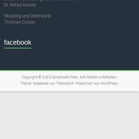
Dr. Alfred Arnold
Skripting und Datenbank:
Thomas Conze
facebook
Copyright © 2026
Schallwelle Preis
. Alle Rechte vorbehalten.
Theme:
Accelerate
von ThemeGrill. Präsentiert von
WordPress
.