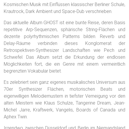
Kosmischen Musik mit Einflüssen klassischer Berliner Schule,
Krautrock, Dark Ambient und Space-Dub verschrieben.
Das aktuelle Album GHOST ist eine bunte Reise, deren Basis
repetitive Arp-Sequenzen, sphärische String-Flächen und
dezente polyrhythmischen Patterns bilden. Reverb und
Delay-Räume verbinden dieses Konglomerat der
Retrospektiven-Synthesizer Landschaften wie Pech und
Schwefel. Das Album setzt die Erkundung der endlosen
Möglichkeiten fort, die ein Genre mit einem vermeintlich
begrenzten Vokabular bietet.
Es zelebriert sein ganz eigenes musikalisches Universum aus
70er Synthesizer Flächen, motorischen Beats und
eigenwilligen Melodiemustern in tiefster Verneigung vor den
alten Meistern wie Klaus Schulze, Tangerine Dream, Jean-
Michel Jarre, Kraftwerk, Vangelis, Boards of Canada und
Aphex Twin.
Irgendwo zwischen Düsseldorf und Berlin im Niemandsland