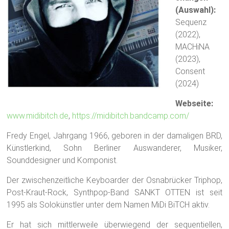
(Auswahl):
Sequenz
(2022),
MACHiNA
(2023),
Consent
(2024)
Webseite:
www.midibitch.de
,
https://midibitch.bandcamp.com/
Fredy Engel, Jahrgang 1966, geboren in der damaligen BRD,
Künstlerkind, Sohn Berliner Auswanderer, Musiker,
Sounddesigner und Komponist.
Der zwischenzeitliche Keyboarder der Osnabrücker Triphop,
Post-Kraut-Rock, Synthpop-Band SANKT OTTEN ist seit
1995 als Solokünstler unter dem Namen MiDi BiTCH aktiv.
Er hat sich mittlerweile überwiegend der sequentiellen,