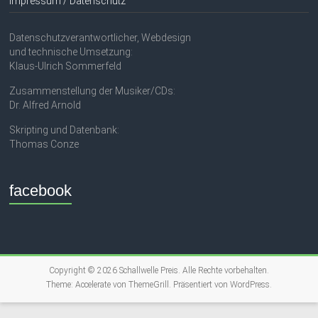
Impressum / Datenschutz
Datenschutzverantwortlicher, Webdesign
und technische Umsetzung:
Klaus-Ulrich Sommerfeld
Zusammenstellung der Musiker/CDs:
Dr. Alfred Arnold
Skripting und Datenbank:
Thomas Conze
facebook
Copyright © 2026
Schallwelle Preis
. Alle Rechte vorbehalten.
Theme:
Accelerate
von ThemeGrill. Präsentiert von
WordPress
.