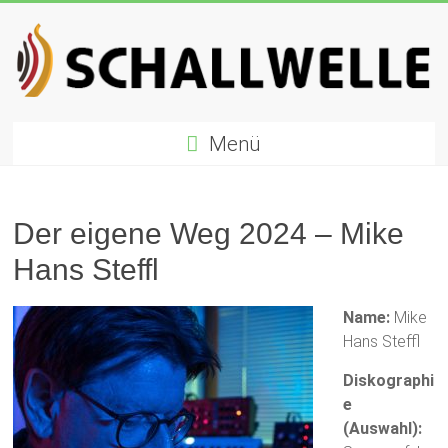
Zum
Inhalt
springen
Schallwelle
Menü
Preis
Deutscher
Preis
Der eigene Weg 2024 – Mike
für
Hans Steffl
Elektronische
Musik
Name:
Mike
Hans Steffl
Diskographi
e
(Auswahl):