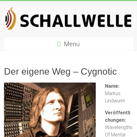
Zum
Inhalt
springen
Schallwelle
Menü
Preis
Deutscher
Preis
Der eigene Weg – Cygnotic
für
Elektronische
Name:
Musik
Markus
Lindwurm
Veröffentli
chungen:
Wavelengths
Of Mental