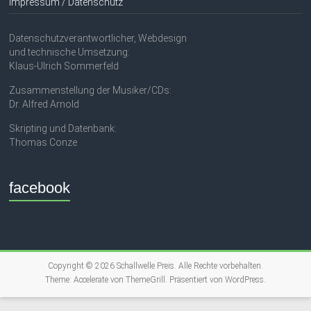
Impressum / Datenschutz
Datenschutzverantwortlicher, Webdesign
und technische Umsetzung:
Klaus-Ulrich Sommerfeld
Zusammenstellung der Musiker/CDs:
Dr. Alfred Arnold
Skripting und Datenbank:
Thomas Conze
facebook
Copyright © 2026
Schallwelle Preis
. Alle Rechte vorbehalten.
Theme:
Accelerate
von ThemeGrill. Präsentiert von
WordPress
.