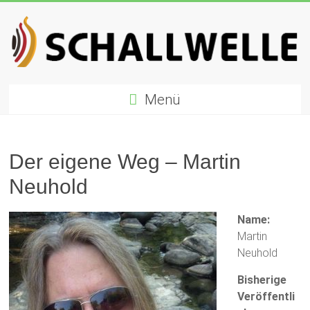
Zum
Inhalt
springen
Schallwelle
Menü
Preis
Deutscher
Preis
Der eigene Weg – Martin
für
Neuhold
Elektronische
Musik
Name:
Martin
Neuhold
Bisherige
Veröffentli