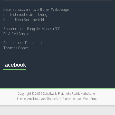
Datenschutzverantwortlicher, Webdesign
und technische Umsetzung:
Klaus-Ulrich Sommerfeld
Zusammenstellung der Musiker/CDs:
Dr. Alfred Arnold
Skripting und Datenbank:
Thomas Conze
facebook
Copyright © 2026
Schallwelle Preis
. Alle Rechte vorbehalten.
Theme:
Accelerate
von ThemeGrill. Präsentiert von
WordPress
.