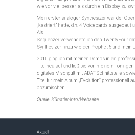
wie vor viel besser, als durch ein Display zu sw
Mein erster analoger Synthesizer war der Ober
„kastriert“ hatte, d.h. 4 Voicecards ausgebaut u
Als
Sequenzer verwendete ich den TwentyFour mit
Synthesizer hinzu wie der Prophet 5 und mein Li
2010 ging ich mit meinen Demos in ein profess
Titel neu auf und ließ sie von meinem Toningen
digitales Mischpult mit ADAT-Schnittstelle sow
Titel für mein Album „Evolution“ professionell 
abzumischen.
Quelle: Künstler-Info/Webseite
Aktuell