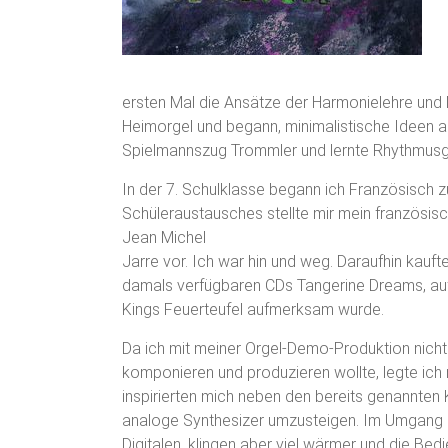
ersten Mal die Ansätze der Harmonielehre und 
Heimorgel und begann, minimalistische Ideen a
Spielmannszug Trommler und lernte Rhythmusg
In der 7. Schulklasse begann ich Französisch z
Schüleraustausches stellte mir mein französi
Jean Michel
Jarre vor. Ich war hin und weg. Daraufhin kauft
damals verfügbaren CDs Tangerine Dreams, auf
Kings Feuerteufel aufmerksam wurde.
Da ich mit meiner Orgel-Demo-Produktion nicht 
komponieren und produzieren wollte, legte ich
inspirierten mich neben den bereits genannten
analoge Synthesizer umzusteigen. Im Umgang si
Digitalen, klingen aber viel wärmer und die Be