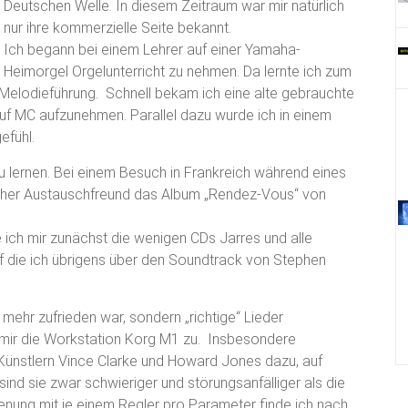
Deutschen Welle. In diesem Zeitraum war mir natürlich
nur ihre kommerzielle Seite bekannt.
Ich begann bei einem Lehrer auf einer Yamaha-
Heimorgel Orgelunterricht zu nehmen. Da lernte ich zum
Melodieführung. Schnell bekam ich eine alte gebrauchte
uf MC aufzunehmen. Parallel dazu wurde ich in einem
efühl.
u lernen. Bei einem Besuch in Frankreich während eines
scher Austauschfreund das Album „Rendez-Vous“ von
e ich mir zunächst die wenigen CDs Jarres und alle
 die ich übrigens über den Soundtrack von Stephen
mehr zufrieden war, sondern „richtige“ Lieder
 mir die Workstation Korg M1 zu. Insbesondere
 Künstlern Vince Clarke und Howard Jones dazu, auf
nd sie zwar schwieriger und störungsanfälliger als die
dienung mit je einem Regler pro Parameter finde ich nach