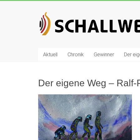
Zum
Inhalt
Schallwelle
springen
Preis
Deutscher
Preis
Aktuell
Chronik
Gewinner
Der ei
für
Elektronische
Musik
Der eigene Weg – Ralf-