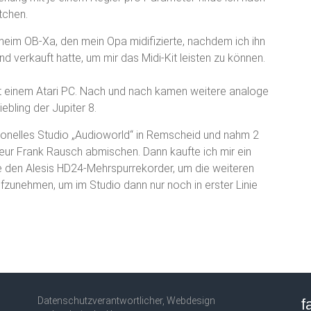
itchen.
heim OB-Xa, den mein Opa midifizierte, nachdem ich ihn
nd verkauft hatte, um mir das Midi-Kit leisten zu können.
 einem Atari PC. Nach und nach kamen weitere analoge
ebling der Jupiter 8.
ionelles Studio „Audioworld“ in Remscheid und nahm 2
ieur Frank Rausch abmischen. Dann kaufte ich mir ein
ie den Alesis HD24-Mehrspurrekorder, um die weiteren
aufzunehmen, um im Studio dann nur noch in erster Linie
Datenschutzverantwortlicher, Webdesign
f