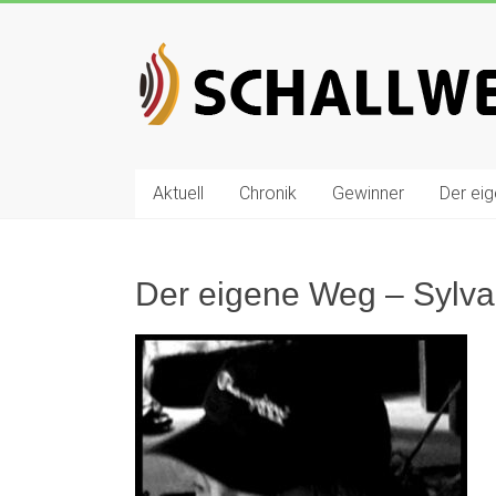
Zum
Inhalt
Schallwelle
springen
Preis
Deutscher
Preis
Aktuell
Chronik
Gewinner
Der ei
für
Elektronische
Musik
Der eigene Weg – Sylva