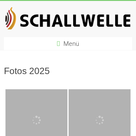
Zum
Inhalt
springen
Schallwelle
Menü
Preis
Deutscher
Preis
Fotos 2025
für
Elektronische
Musik