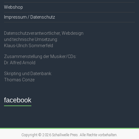
Webshop
Impressum / Datenschutz
Datenschutzverantwortlicher, Webdesign
und technische Umsetzung:
Klaus-Ulrich Sommerfeld
Zusammenstellung der Musiker/CDs:
Dr. Alfred Arnold
Skripting und Datenbank:
Thomas Conze
facebook
Copyright © 2026
Schallwelle Preis
. Alle Rechte vorbehalten.