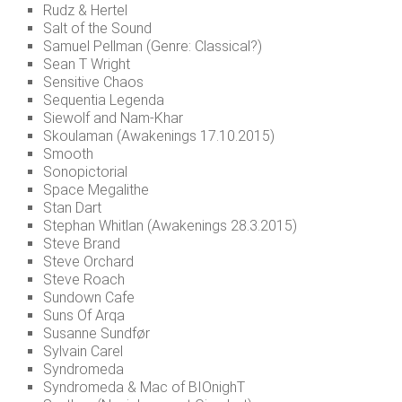
Rudz & Hertel
Salt of the Sound
Samuel Pellman (Genre: Classical?)
Sean T Wright
Sensitive Chaos
Sequentia Legenda
Siewolf and Nam-Khar
Skoulaman (Awakenings 17.10.2015)
Smooth
Sonopictorial
Space Megalithe
Stan Dart
Stephan Whitlan (Awakenings 28.3.2015)
Steve Brand
Steve Orchard
Steve Roach
Sundown Cafe
Suns Of Arqa
Susanne Sundfør
Sylvain Carel
Syndromeda
Syndromeda & Mac of BIOnighT