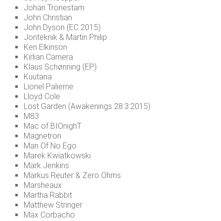
Johan Tronestam
John Christian
John Dyson (EC 2015)
Jonteknik & Martin Philip
Ken Elkinson
Kirlian Camera
Klaus Schønning (EP)
Kuutana
Lionel Palierne
Lloyd Cole
Lost Garden (Awakenings 28.3.2015)
M83
Mac of BIOnighT
Magnetron
Man Of No Ego
Marek Kwiatkowski
Mark Jenkins
Markus Reuter & Zero Ohms
Marsheaux
Martha Rabbit
Matthew Stringer
Max Corbacho