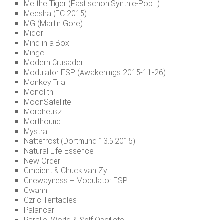
Me the Tiger (Fast schon Synthie-Pop…)
Meesha (EC 2015)
MG (Martin Gore)
Midori
Mind in a Box
Mingo
Modern Crusader
Modulator ESP (Awakenings 2015-11-26)
Monkey Trial
Monolith
MoonSatellite
Morpheusz
Morthound
Mystral
Nattefrost (Dortmund 13.6.2015)
Natural Life Essence
New Order
Ombient & Chuck van Zyl
Onewayness + Modulator ESP
Owann
Ozric Tentacles
Palancar
Parallel World & Self Oscillate