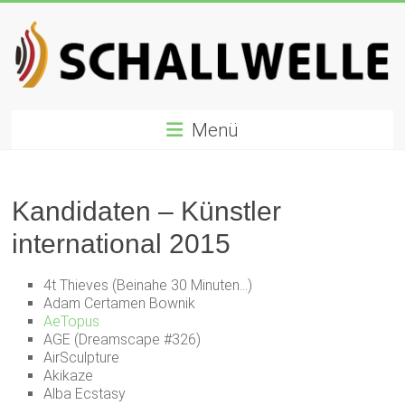
Zum
Inhalt
springen
Schallwelle
Menü
Preis
Deutscher
Preis
Kandidaten – Künstler
für
international 2015
Elektronische
Musik
4t Thieves (Beinahe 30 Minuten…)
Adam Certamen Bownik
AeTopus
AGE (Dreamscape #326)
AirSculpture
Akikaze
Alba Ecstasy