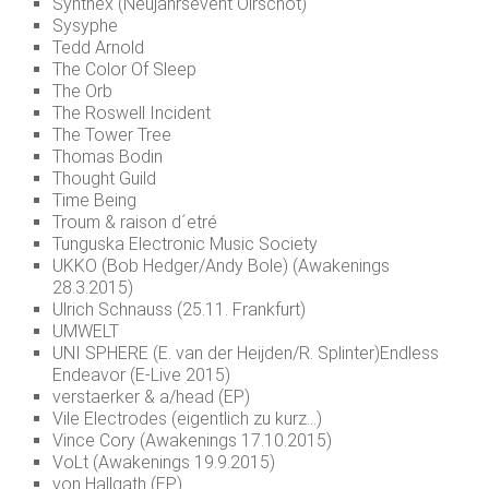
Synthex (Neujahrsevent Oirschot)
Sysyphe
Tedd Arnold
The Color Of Sleep
The Orb
The Roswell Incident
The Tower Tree
Thomas Bodin
Thought Guild
Time Being
Troum & raison d´etré
Tunguska Electronic Music Society
UKKO (Bob Hedger/Andy Bole) (Awakenings
28.3.2015)
Ulrich Schnauss (25.11. Frankfurt)
UMWELT
UNI SPHERE (E. van der Heijden/R. Splinter)Endless
Endeavor (E-Live 2015)
verstaerker & a/head (EP)
Vile Electrodes (eigentlich zu kurz…)
Vince Cory (Awakenings 17.10.2015)
VoLt (Awakenings 19.9.2015)
von Hallgath (EP)