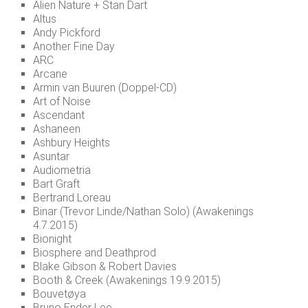
Alien Nature + Stan Dart
Altus
Andy Pickford
Another Fine Day
ARC
Arcane
Armin van Buuren (Doppel-CD)
Art of Noise
Ascendant
Ashaneen
Ashbury Heights
Asuntar
Audiometria
Bart Graft
Bertrand Loreau
Binar (Trevor Linde/Nathan Solo) (Awakenings
4.7.2015)
Bionight
Biosphere and Deathprod
Blake Gibson & Robert Davies
Booth & Creek (Awakenings 19.9.2015)
Bouvetøya
Bruno Ender Lee