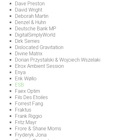
Dave Preston
David Wright
Deborah Martin
Denzel & Huhn
Deutsche Bank MP
DigitalSimplyWorld
Dirk Serries
Dislocated Gravitation
Divine Matrix
Dorian Przystalski & Wojciech Wszelaki
Elrox Ambient Session
Enya
Erik Wøllo
ESB
Faex Optim
Fils Des Etoiles
Forrest Fang
Fraktus
Frank Riggio
Fritz Mayr
Frore & Shane Morris
Fryderyk Jona