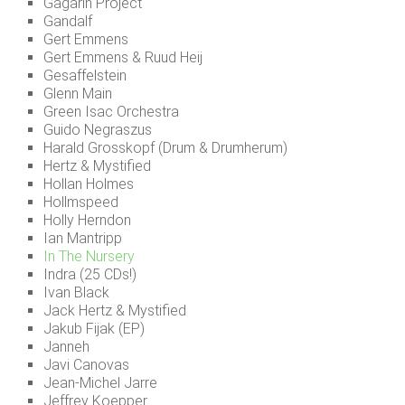
Gagarin Project
Gandalf
Gert Emmens
Gert Emmens & Ruud Heij
Gesaffelstein
Glenn Main
Green Isac Orchestra
Guido Negraszus
Harald Grosskopf (Drum & Drumherum)
Hertz & Mystified
Hollan Holmes
Hollmspeed
Holly Herndon
Ian Mantripp
In The Nursery
Indra (25 CDs!)
Ivan Black
Jack Hertz & Mystified
Jakub Fijak (EP)
Janneh
Javi Canovas
Jean-Michel Jarre
Jeffrey Koepper