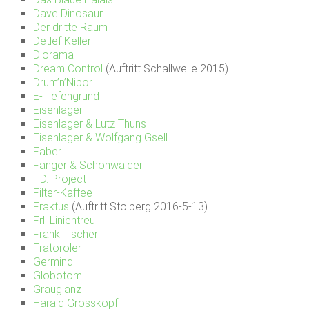
Dave Dinosaur
Der dritte Raum
Detlef Keller
Diorama
Dream Control
(Auftritt Schallwelle 2015)
Drum’n’Nibor
E-Tiefengrund
Eisenlager
Eisenlager & Lutz Thuns
Eisenlager & Wolfgang Gsell
Faber
Fanger & Schönwälder
F.D. Project
Filter-Kaffee
Fraktus
(Auftritt Stolberg 2016-5-13)
Frl. Linientreu
Frank Tischer
Fratoroler
Germind
Globotom
Grauglanz
Harald Grosskopf