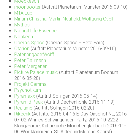
Moeckesch
moonbooter
(Auftritt Planetarium Münster 2016-09-10)
MTA Lab
Miriam Christina, Martin Neuhold, Wolfgang Gsell
Mythos
Natural Life Essence
Nonkeen
Opera’s Space
(Opera’s Space = Pete Farn)
Otarion
(Auftritt Planetarium Münster 2016-09-10)
Patenbrigade:Wolff
Peter Baumann
Peter Mergener
Picture Palace music
(Auftritt Planetarium Bochum
2016-05-28)
Projekt Gamma
Psychotikum
Pyramaxx
(Auftritt Solingen 2016-05-14)
Pyramid Peak
(Auftritt Dechenhöhle 2016-11-19)
Realtime
(Auftritt Solingen 2016-02.20)
Rikeerik
(Auftritte 2016-04-16 E-Day Oirschot NL, 2016-
07-02 Winnies Schwingungen Party, 2016-10-2222
Klang/Farbe, Kulturküche Mönchengladbach 2016-11-
06 Wortklangreich, St. Aldegundiskirche Kaarst)