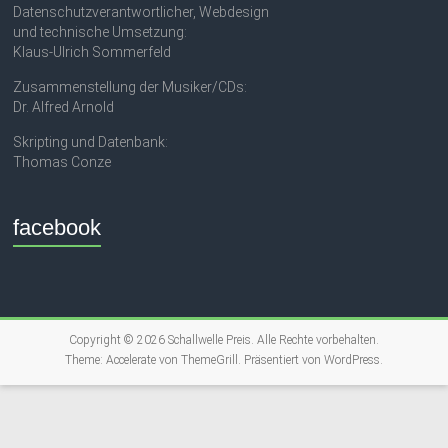
Datenschutzverantwortlicher, Webdesign
und technische Umsetzung:
Klaus-Ulrich Sommerfeld
Zusammenstellung der Musiker/CDs:
Dr. Alfred Arnold
Skripting und Datenbank:
Thomas Conze
facebook
Copyright © 2026
Schallwelle Preis
. Alle Rechte vorbehalten.
Theme:
Accelerate
von ThemeGrill. Präsentiert von
WordPress
.