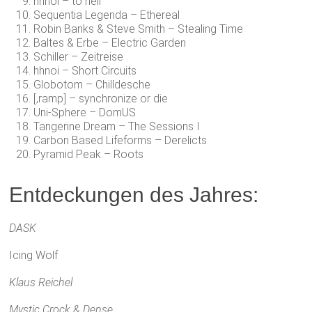
hhnoi – to hell
Sequentia Legenda – Ethereal
Robin Banks & Steve Smith – Stealing Time
Baltes & Erbe – Electric Garden
Schiller – Zeitreise
hhnoi – Short Circuits
Globotom – Chilldesche
[‚ramp] – synchronize or die
Uni-Sphere – DomUS
Tangerine Dream – The Sessions I
Carbon Based Lifeforms – Derelicts
Pyramid Peak – Roots
Entdeckungen des Jahres:
DASK
Icing Wolf
Klaus Reichel
Mystic Crock & Dense