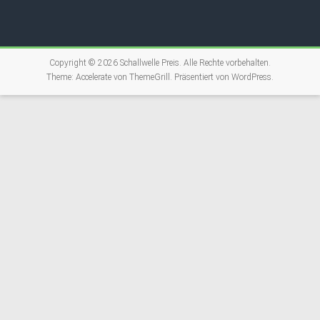
Copyright © 2026
Schallwelle Preis
. Alle Rechte vorbehalten.
Theme:
Accelerate
von ThemeGrill. Präsentiert von
WordPress
.