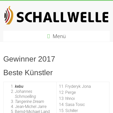
Zum
Inhalt
springen
Schallwelle
Menü
Preis
Deutscher
Preis
Gewinner 2017
für
Elektronische
Beste Künstler
Musik
kebu
11. Fryderyk Jona
Johannes
12. Perge
Schmoelling
13. hhnoi
Tangerine Dream
14. Sasa Tosic
Jean-Michel Jarre
15. Schiller
Bernd-Michael Land