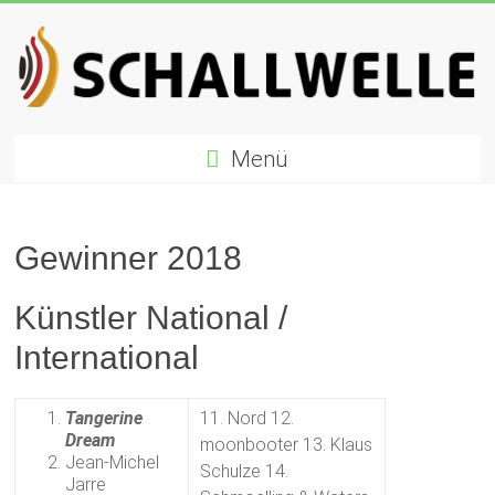
Zum
Inhalt
springen
Schallwelle
Menü
Preis
Deutscher
Preis
Gewinner 2018
für
Elektronische
Künstler National /
Musik
International
Tangerine
11. Nord 12.
Dream
moonbooter 13. Klaus
Jean-Michel
Schulze 14.
Jarre