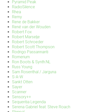
Pyramid Peak
RadioSilence
Rhea
Remy
Rene de Bakker
René van der Wouden
Robert Fox
Robert Marselje
Robert Schroeder
Robert Scott Thompson
Rodrigo Passannanti
Romerium
Ron Boots & Synth.NL
Russ Young
Sam Rosenthal / Jarguna
S-A-W
Sankt Otten
Sayer
Scanner
Sensory++
Sequentia Legenda
Serena Gabriel feat. Steve Roach
Shinpal