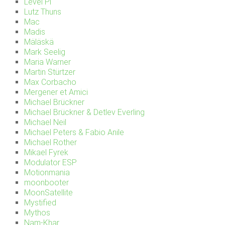
Level Pi
Lutz Thuns
Mac
Madis
Mäläskä
Mark Seelig
Maria Warner
Martin Stürtzer
Max Corbacho
Mergener et Amici
Michael Brückner
Michael Brückner & Detlev Everling
Michael Neil
Michael Peters & Fabio Anile
Michael Rother
Mikael Fyrek
Modulator ESP
Motionmania
moonbooter
MoonSatellite
Mystified
Mythos
Nam-Khar