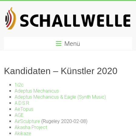
Zum
Inhalt
springen
Schallwelle
Menü
Preis
Deutscher
Preis
Kandidaten – Künstler 2020
für
Elektronische
1i2c
Musik
Adeptus Mechanicus
Adeptus Mechanicus & Eagle (Synth Music)
A.D.S.R.
AeTopus
AGE
AirSculpture
(Rugeley 2020-02-08)
Akasha Project
Akikaze