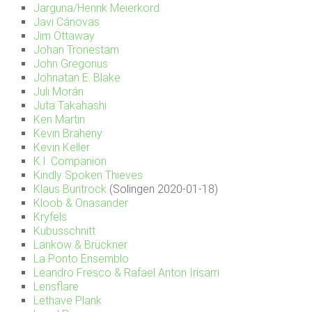
Jarguna/Henrik Meierkord
Javi Cánovas
Jim Ottaway
Johan Tronestam
John Gregorius
Johnatan E. Blake
Juli Morán
Juta Takahashi
Ken Martin
Kevin Braheny
Kevin Keller
K.I. Companion
Kindly Spoken Thieves
Klaus Buntrock
(Solingen 2020-01-18)
Kloob & Onasander
Kryfels
Kubusschnitt
Lankow & Brückner
La Ponto Ensemblo
Leandro Fresco & Rafael Anton Irisarri
Lensflare
Lethave Plank