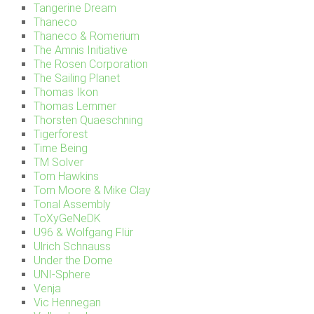
Tangerine Dream
Thaneco
Thaneco & Romerium
The Amnis Initiative
The Rosen Corporation
The Sailing Planet
Thomas Ikon
Thomas Lemmer
Thorsten Quaeschning
Tigerforest
Time Being
TM Solver
Tom Hawkins
Tom Moore & Mike Clay
Tonal Assembly
ToXyGeNeDK
U96 & Wolfgang Flür
Ulrich Schnauss
Under the Dome
UNI-Sphere
Venja
Vic Hennegan