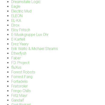
Dreamstate Logic
Eagle
Electric Mud
ELEON
EL-KA
Elrox
Eloy Fritsch
E-Musikgruppe Lux Ohr
E-Kartell
Erez Yaary
Erik Wøllo & Michael Stearns
Etherfysh
Faber
F.D. Project
fluXus
Forest Robots
Forrest Fang
Fortadelis
Fratoroler
Fringo Chills
Fritz Mayr
Gandalf
Gert Blokzijl