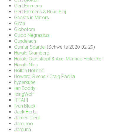
Gert Emmens
Gert Emmens & Ruud Heij
Ghosts in Mirrors
Giron
Globotom
Guido Negraszus
Gundelach
Gunnar Spardel
(Schwerte 2020-02-29)
Harald Gramberg
Harald Grosskopf & Axel Manrico Heilecker
Harald Nies
Hollan Holmes
Howard Givens / Craig Padilla
hyperkube
Ian Boddy
IcingWolf
IIITAIII
Ivan Black
Jack Hertz
James Clent
Jamuroo
Jarguna