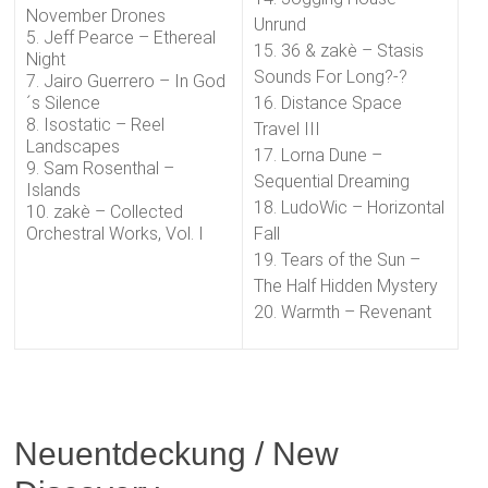
November Drones
Unrund
5. Jeff Pearce – Ethereal
15. 36 & zakè – Stasis
Night
Sounds For Long?-?
7. Jairo Guerrero – In God
´s Silence
16. Distance Space
8. Isostatic – Reel
Travel III
Landscapes
17. Lorna Dune –
9. Sam Rosenthal –
Sequential Dreaming
Islands
18. LudoWic – Horizontal
10. zakè – Collected
Orchestral Works, Vol. I
Fall
19. Tears of the Sun –
The Half Hidden Mystery
20. Warmth – Revenant
Neuentdeckung / New