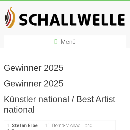
Zum
Inhalt
springen
Schallwelle
Menü
Preis
Deutscher
Preis
Gewinner 2025
für
Elektronische
Gewinner 2025
Musik
Künstler national / Best Artist
national
1.
Stefan Erbe
11. Bernd-Michael Land