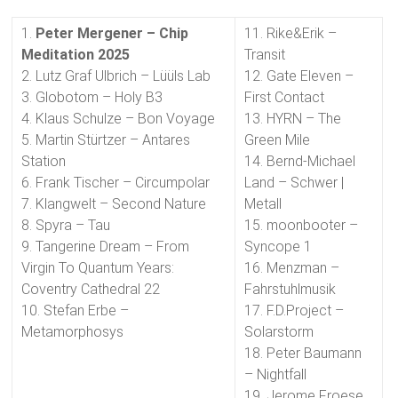
1.
Peter Mergener – Chip
11. Rike&Erik –
Meditation 2025
Transit
2. Lutz Graf Ulbrich – Lüüls Lab
12. Gate Eleven –
3. Globotom – Holy B3
First Contact
4. Klaus Schulze – Bon Voyage
13. HYRN – The
5. Martin Stürtzer – Antares
Green Mile
Station
14. Bernd-Michael
6. Frank Tischer – Circumpolar
Land – Schwer |
7. Klangwelt – Second Nature
Metall
8. Spyra – Tau
15. moonbooter –
9. Tangerine Dream – From
Syncope 1
Virgin To Quantum Years:
16. Menzman –
Coventry Cathedral 22
Fahrstuhlmusik
10. Stefan Erbe –
17. F.D.Project –
Metamorphosys
Solarstorm
18. Peter Baumann
– Nightfall
19. Jerome Froese