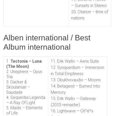
– Sunsets in Stereo
20. Otarion – time of
nations
Alben international / Best
Album international
1.
Tectonia – Luna
11. Erik Wøllo – Aeris Suite
(The Moon)
12. Synquentium – Immersion
2. Unisphere – Opus
in Total Emptiness
Tria
13. Obukhovaudio – Moons
3. Däcker &
14. Betageist – Burned Into
Skoulaman –
Saudade
Memory
4. Sequentia Legenda
15. Erik Wøllo – Gateway
– A Ray Of Light
(2025 remaster)
5. Madis – Elements
16. Lightwave – Cit?é?s
of Life