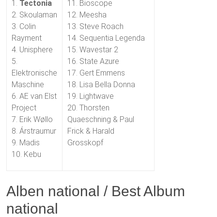
1.
Tectonia
11. Bioscope
2. Skoulaman
12. Meesha
3. Colin
13. Steve Roach
Rayment
14. Sequentia Legenda
4. Unisphere
15. Wavestar 2
5.
16. State Azure
Elektronische
17. Gert Emmens
Maschine
18. Lisa Bella Donna
6. AE van Elst
19. Lightwave
Project
20. Thorsten
7. Erik Wøllo
Quaeschning & Paul
8. Árstraumur
Frick & Harald
9. Madis
Grosskopf
10. Kebu
Alben national / Best Album
national