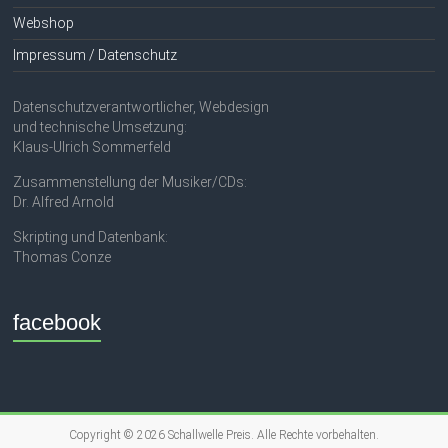
Webshop
Impressum / Datenschutz
Datenschutzverantwortlicher, Webdesign
und technische Umsetzung:
Klaus-Ulrich Sommerfeld
Zusammenstellung der Musiker/CDs:
Dr. Alfred Arnold
Skripting und Datenbank:
Thomas Conze
facebook
Copyright © 2026
Schallwelle Preis
. Alle Rechte vorbehalten.