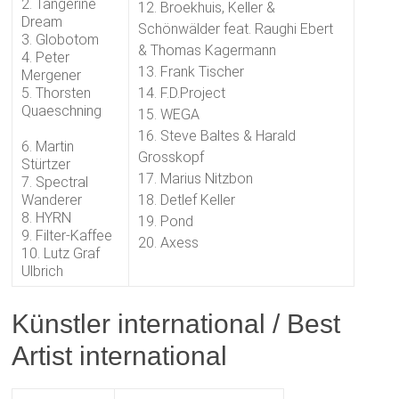
2. Tangerine
12. Broekhuis, Keller &
Dream
Schönwälder feat. Raughi Ebert
3. Globotom
& Thomas Kagermann
4. Peter
13. Frank Tischer
Mergener
5. Thorsten
14. F.D.Project
Quaeschning
15. WEGA
16. Steve Baltes & Harald
6. Martin
Grosskopf
Stürtzer
17. Marius Nitzbon
7. Spectral
Wanderer
18. Detlef Keller
8. HYRN
19. Pond
9. Filter-Kaffee
20. Axess
10. Lutz Graf
Ulbrich
Künstler international / Best
Artist international