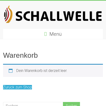
Zum
Inhalt
springen
Schallwelle
Menü
Preis
Deutscher
Preis
Warenkorb
für
Elektronische
Musik
Dein Warenkorb ist derzeit leer.
Zurück zum Shop