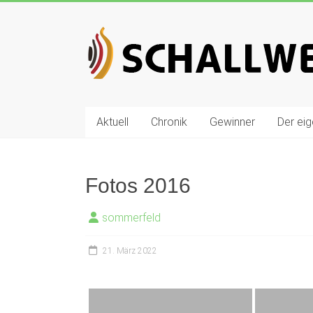
Zum
Inhalt
Schallwelle
springen
Preis
Deutscher
Preis
Aktuell
Chronik
Gewinner
Der ei
für
Elektronische
Musik
Fotos 2016
sommerfeld
21. März 2022