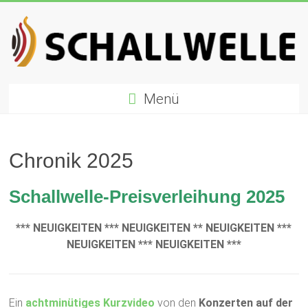
Zum
Inhalt
springen
Schallwelle
Menü
Preis
Deutscher
Preis
Chronik 2025
für
Elektronische
Schallwelle-Preisverleihung 2025
Musik
*** NEUIGKEITEN *** NEUIGKEITEN ** NEUIGKEITEN ***
NEUIGKEITEN *** NEUIGKEITEN ***
Ein
achtminütiges Kurzvideo
von den
Konzerten auf der