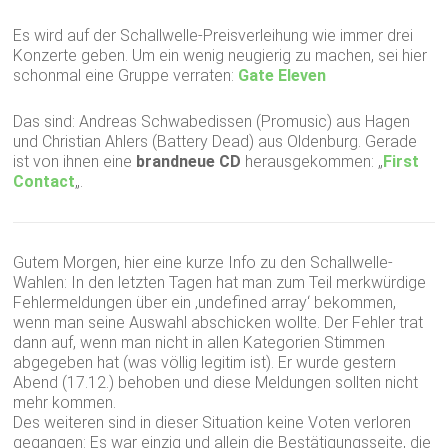
Es wird auf der Schallwelle-Preisverleihung wie immer drei
Konzerte geben. Um ein wenig neugierig zu machen, sei hier
schonmal eine Gruppe verraten:
Gate Eleven
Das sind: Andreas Schwabedissen (Promusic) aus Hagen
und Christian Ahlers (Battery Dead) aus Oldenburg. Gerade
ist von ihnen eine
brandneue CD
herausgekommen: „
First
Contact
„.
Gutem Morgen, hier eine kurze Info zu den Schallwelle-
Wahlen: In den letzten Tagen hat man zum Teil merkwürdige
Fehlermeldungen über ein ‚undefined array‘ bekommen,
wenn man seine Auswahl abschicken wollte. Der Fehler trat
dann auf, wenn man nicht in allen Kategorien Stimmen
abgegeben hat (was völlig legitim ist). Er wurde gestern
Abend (17.12.) behoben und diese Meldungen sollten nicht
mehr kommen.
Des weiteren sind in dieser Situation keine Voten verloren
gegangen: Es war einzig und allein die Bestätigungsseite, die