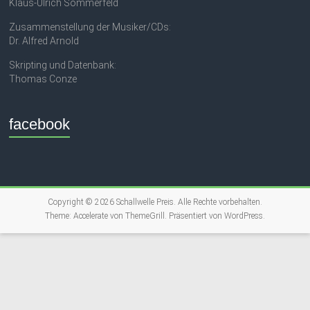
Klaus-Ulrich Sommerfeld
Zusammenstellung der Musiker/CDs:
Dr. Alfred Arnold
Skripting und Datenbank:
Thomas Conze
facebook
Copyright © 2026
Schallwelle Preis
. Alle Rechte vorbehalten.
Theme:
Accelerate
von ThemeGrill. Präsentiert von
WordPress
.