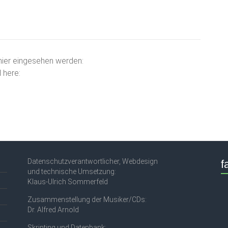
hier eingesehen werden:
 here:
Datenschutzverantwortlicher, Webdesign
f
und technische Umsetzung:
Klaus-Ulrich Sommerfeld
Zusammenstellung der Musiker/CDs:
Dr. Alfred Arnold
Skripting und Datenbank: