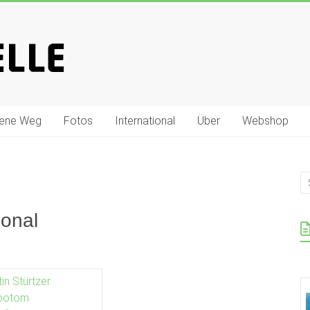
gene Weg
Fotos
International
Über
Webshop
ional
in Stürtzer
botom