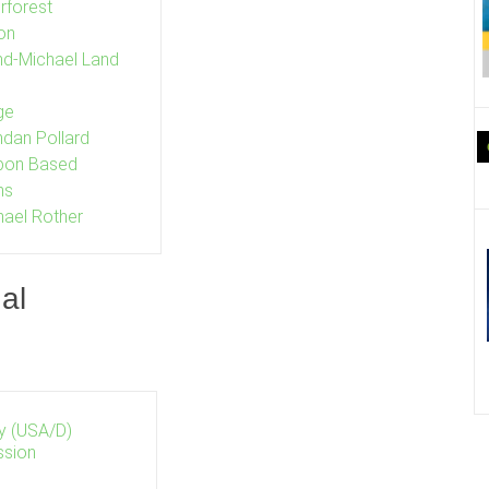
rforest
on
nd-Michael Land
ge
ndan Pollard
bon Based
ms
hael Rother
al
ry (USA/D)
ssion