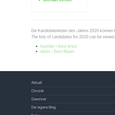
Die Kandidatenlisten des Jahres 2020 können 
The lists of candidates for 2020 can be viewed
Künstler / Best Artist
Alben / Best Album
Aktuell
Chronik
Gewinner
Der eigene Weg