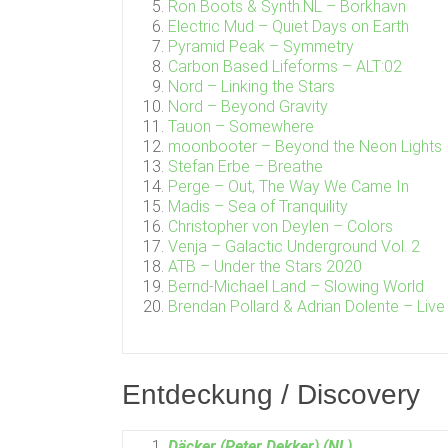
Ron Boots & Synth.NL – Borkhavn
Electric Mud – Quiet Days on Earth
Pyramid Peak – Symmetry
Carbon Based Lifeforms – ALT:02
Nord – Linking the Stars
Nord – Beyond Gravity
Tauon – Somewhere
moonbooter – Beyond the Neon Lights
Stefan Erbe – Breathe
Perge – Out, The Way We Came In
Madis – Sea of Tranquility
Christopher von Deylen – Colors
Venja – Galactic Underground Vol. 2
ATB – Under the Stars 2020
Bernd-Michael Land – Slowing World
Brendan Pollard & Adrian Dolente – Liv
Entdeckung / Discovery
Däcker (Peter Dekker) (NL)