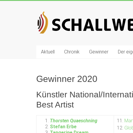
Zum
Inhalt
Schallwelle
springen
Preis
Deutscher
Preis
Aktuell
Chronik
Gewinner
Der ei
für
Elektronische
Musik
Gewinner 2020
Künstler National/Internat
Best Artist
Thorsten Quaeschning
11.
Mart
Stefan Erbe
12.
Glo
Tangerine Dream