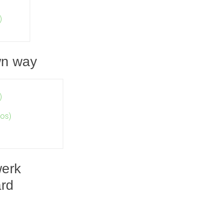
)
wn way
)
Vos)
werk
ard