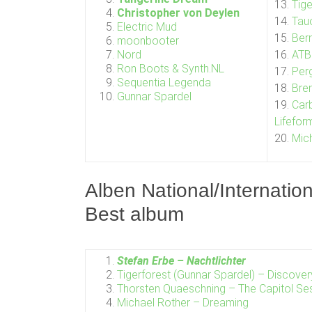
13.
Tige
Christopher von Deylen
14.
Tau
Electric Mud
15.
Ber
moonbooter
Nord
16.
ATB
Ron Boots & Synth.NL
17.
Per
Sequentia Legenda
18.
Bre
Gunnar Spardel
19.
Car
Lifefor
20.
Mic
Alben National/Internation
Best album
Stefan Erbe – Nachtlichter
Tigerforest (Gunnar Spardel) – Discove
Thorsten Quaeschning – The Capitol Se
Michael Rother – Dreaming