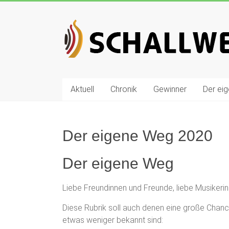
Zum
Inhalt
Schallwelle
springen
Preis
Deutscher
Preis
Aktuell
Chronik
Gewinner
Der ei
für
Elektronische
Musik
Der eigene Weg 2020
Der eigene Weg
Liebe Freundinnen und Freunde, liebe Musikerinn
Diese Rubrik soll auch denen eine große Chance
etwas weniger bekannt sind: