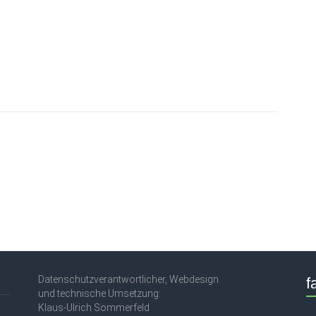
Datenschutzverantwortlicher, Webdesign
f
und technische Umsetzung:
Klaus-Ulrich Sommerfeld