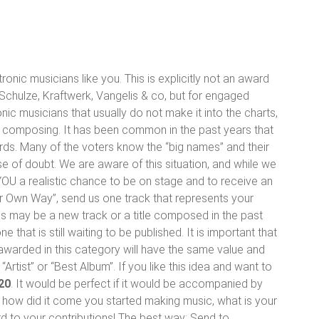
onic musicians like you. This is explicitly not an award
Schulze, Kraftwerk, Vangelis & co, but for engaged
nic musicians that usually do not make it into the charts,
for composing. It has been common in the past years that
ards. Many of the voters know the “big names” and their
ase of doubt. We are aware of this situation, and while we
e YOU a realistic chance to be on stage and to receive an
ur Own Way”, send us one track that represents your
is may be a new track or a title composed in the past
 that is still waiting to be published. It is important that
g awarded in this category will have the same value and
Artist” or “Best Album”. If you like this idea and want to
20
. It would be perfect if it would be accompanied by
 how did it come you started making music, what is your
 to your contributions! The best way: Send to