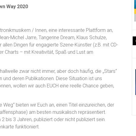
Own Way 2020
tronikmusikern / Innen, eine interessante Plattform an,
. Jean-Michel Jarre, Tangerine Dream, Klaus Schulze,
r allen Dingen für engagierte Szene-Künstler (z.B. mit CD-
er Charts – mit Kreativität, Spaß und Lust am
llwelle zwar nicht immer, aber doch häufig, die „Stars“
und deren Publikationen. Diese Situation ist uns
önnen, wollen wir auch EUCH eine reelle Chance geben,
e Weg“ bieten wir Euch an, einen Titel einzureichen, der
haffensphase) am besten musikalisch repräsentiert.
 bis 3 Jahren, publiziert oder nicht publiziert sein.
nkarte funktioniert.