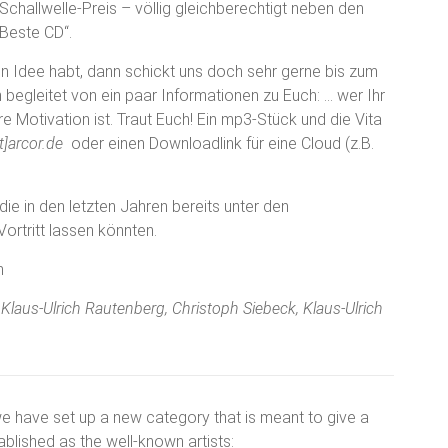
Schallwelle-Preis – völlig gleichberechtigt neben den
Beste CD“.
en Idee habt, dann schickt uns doch sehr gerne bis zum
begleitet von ein paar Informationen zu Euch: … wer Ihr
e Motivation ist. Traut Euch! Ein mp3-Stück und die Vita
]arcor.de
oder einen Downloadlink für eine Cloud (z.B.
die in den letzten Jahren bereits unter den
rtritt lassen könnten.
m
, Klaus-Ulrich Rautenberg, Christoph Siebeck, Klaus-Ulrich
we have set up a new category that is meant to give a
blished as the well-known artists: