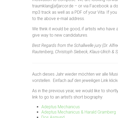
traumklang[at]arcor.de – or via Facebook a do
mp3 track as well as a PDF of your Vita. If you 
to the above e-mail address.
We think it would be good, if artists who have
give way to new candidatures.
Best Regards from the Schallwelle jury
(Dr. Alfr
Rautenberg, Christoph Siebeck, Klaus-Ulrich & 
Auch dieses Jahr wieder möchten wir alle Musik
vorstellen. Einfach auf den jeweiligen Link kli
As in the previous year, we would like to shortl
link to go to an artist’s short
biography:
Adeptus Mechanicus
Adeptus Mechanicus & Harald Gramberg
Dos Asmund