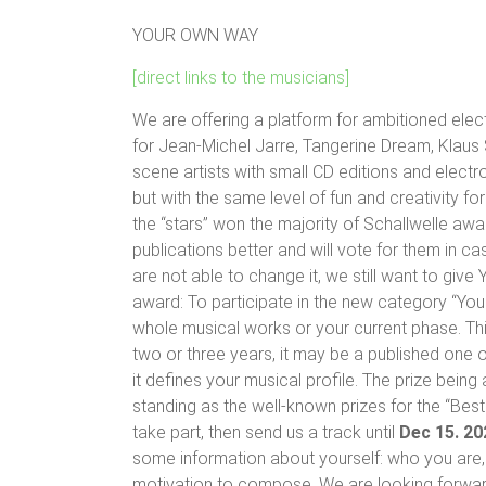
YOUR OWN WAY
[direct links to the musicians]
We are offering a platform for ambitioned electr
for Jean-Michel Jarre, Tangerine Dream, Klaus 
scene artists with small CD editions and electro
but with the same level of fun and creativity 
the “stars” won the majority of Schallwelle aw
publications better and will vote for them in c
are not able to change it, we still want to giv
award: To participate in the new category “Yo
whole musical works or your current phase. Th
two or three years, it may be a published one one
it defines your musical profile. The prize bein
standing as the well-known prizes for the “Best “
take part, then send us a track until
Dec 15. 20
some information about yourself: who you are,
motivation to compose. We are looking forward