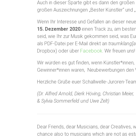
Auch in dieser Sparte gibt es dann den großen 
großen Auszeichnungen „Bester Künstler“ und „
Wenn Ihr Interesse und Gefallen an dieser neu
15. Dezember 2020
einen Track zu, am besten 
seid, wie Ihr zur Musik gekommen seid, was Eur
als PDF-Datei per E-Mail direkt an
traumklang[at
Dropbox) oder über
Facebook
. Wir freuen uns!
Wir würden es gut finden, wenn Künstler*innen, 
Gewinner*innen waren, Neubewerbungen den Vo
Herzliche Grüße euer Schallwelle-Juroren-Tea
(Dr. Alfred Arnold, Dierk Höving, Christian Meier
& Sylvia Sommerfeld und Uwe Zelt)
Dear Friends, dear Musicians, dear Creatives, 
chance also to musicians which are not as esta